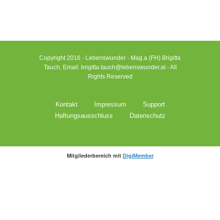
Copyright 2016 - Lebenswunder - Mag.a (FH) Brigitta
Tauch, Email: brigitta.tauch@lebenswunder.at - All
Rights Reserved
Kontakt
Impressum
Support
Haftungsausschluss
Datenschutz
Mitgliederbereich mit
DigiMember