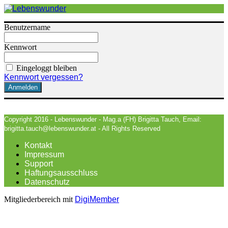
Benutzername
Kennwort
Eingeloggt bleiben
Kennwort vergessen?
Copyright 2016 - Lebenswunder - Mag.a (FH) Brigitta Tauch, Email:
brigitta.tauch@lebenswunder.at - All Rights Reserved
Kontakt
Impressum
Support
Haftungsausschluss
Datenschutz
Mitgliederbereich mit
DigiMember