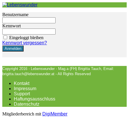
Benutzername
Kennwort
Eingeloggt bleiben
Kennwort vergessen?
Copyright 2016 - Lebenswunder - Mag.a (FH) Brigitta Tauch, Email:
brigitta.tauch@lebenswunder.at - All Rights Reserved
Kontakt
Impressum
Support
Haftungsausschluss
Datenschutz
Mitgliederbereich mit
DigiMember