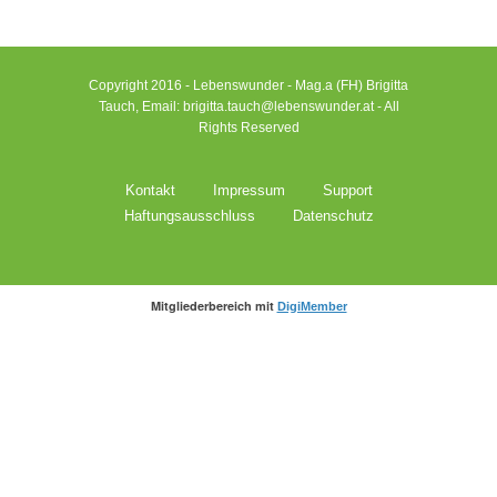
Copyright 2016 - Lebenswunder - Mag.a (FH) Brigitta
Tauch, Email: brigitta.tauch@lebenswunder.at - All
Rights Reserved
Kontakt
Impressum
Support
Haftungsausschluss
Datenschutz
Mitgliederbereich mit
DigiMember