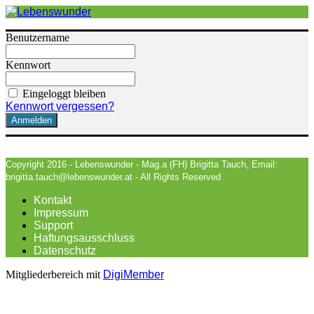
Benutzername
Kennwort
Eingeloggt bleiben
Kennwort vergessen?
Copyright 2016 - Lebenswunder - Mag.a (FH) Brigitta Tauch, Email:
brigitta.tauch@lebenswunder.at - All Rights Reserved
Kontakt
Impressum
Support
Haftungsausschluss
Datenschutz
Mitgliederbereich mit
DigiMember