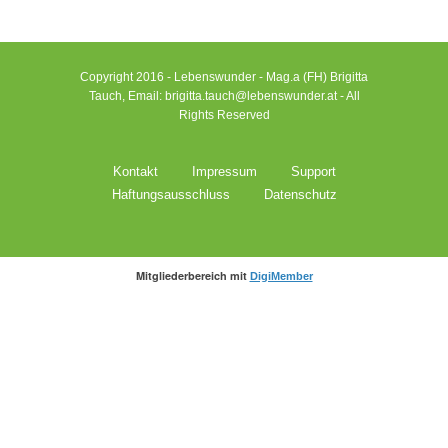
Copyright 2016 - Lebenswunder - Mag.a (FH) Brigitta
Tauch, Email: brigitta.tauch@lebenswunder.at - All
Rights Reserved
Kontakt
Impressum
Support
Haftungsausschluss
Datenschutz
Mitgliederbereich mit
DigiMember